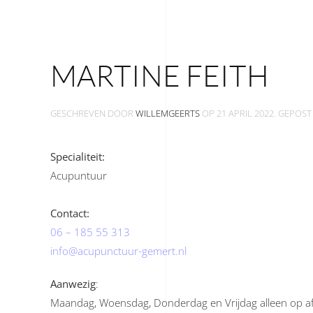
MARTINE FEITH
GESCHREVEN DOOR
WILLEMGEERTS
OP
21 APRIL 2022
. GEPOST
Specialiteit:
Acupuntuur
Contact:
06 – 185 55 313
info@acupunctuur-gemert.nl
Aanwezig
:
Maandag, Woensdag, Donderdag en Vrijdag alleen op a