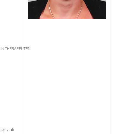
 IN
THERAPEUTEN
.
fspraak